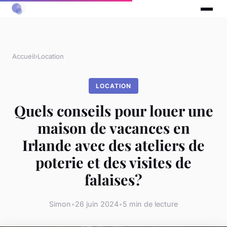
Accueil
›
Location
LOCATION
Quels conseils pour louer une
maison de vacances en
Irlande avec des ateliers de
poterie et des visites de
falaises?
Simon
•
26 juin 2024
•
5 min de lecture