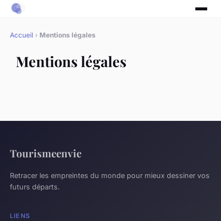
Accueil
›
Mentions légales
Mentions légales
Tourismeenvie
Retracer les empreintes du monde pour mieux dessiner vos
futurs départs.
LIENS