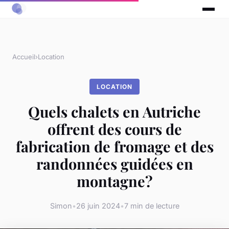
Accueil
›
Location
LOCATION
Quels chalets en Autriche
offrent des cours de
fabrication de fromage et des
randonnées guidées en
montagne?
Simon
•
26 juin 2024
•
7 min de lecture