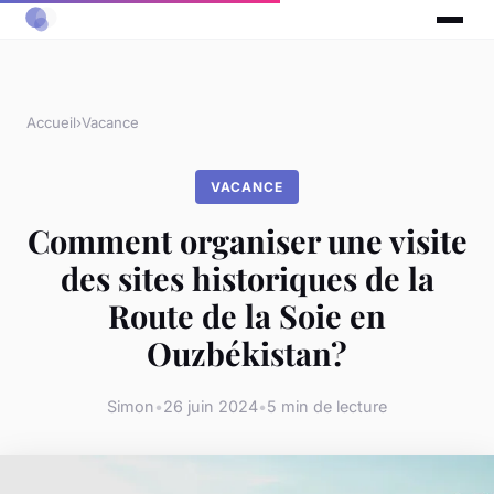
Accueil
›
Vacance
VACANCE
Comment organiser une visite
des sites historiques de la
Route de la Soie en
Ouzbékistan?
Simon
•
26 juin 2024
•
5 min de lecture