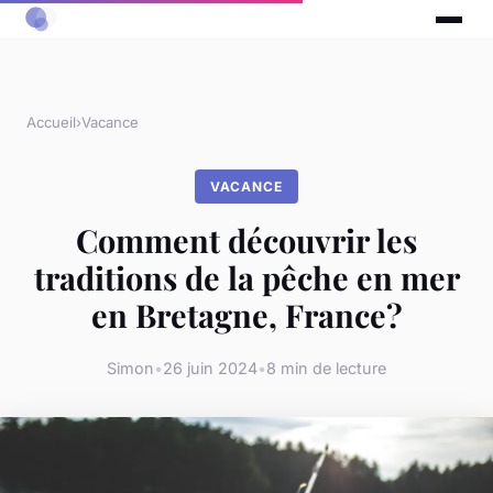
Accueil
›
Vacance
VACANCE
Comment découvrir les
traditions de la pêche en mer
en Bretagne, France?
Simon
•
26 juin 2024
•
8 min de lecture