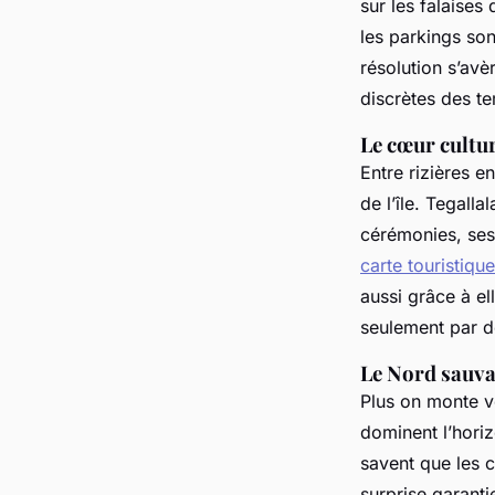
sur les falaises
les parkings so
résolution s’avèr
discrètes des te
Le cœur cultu
Entre rizières e
de l’île. Tegall
cérémonies, ses 
carte touristique
aussi grâce à el
seulement par de
Le Nord sauvag
Plus on monte ve
dominent l’horiz
savent que les c
surprise garanti