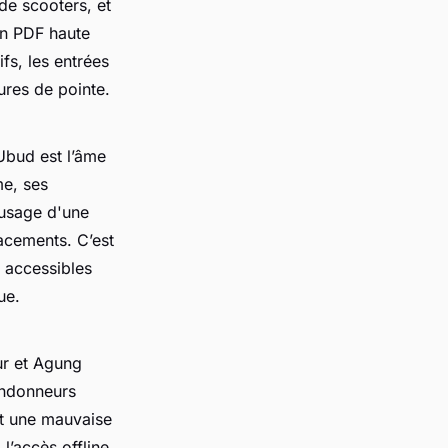
 de scooters, et
an PDF haute
ifs, les entrées
ures de pointe.
 Ubud est l’âme
me, ses
'usage d'une
lacements. C’est
, accessibles
ue.
tur et Agung
andonneurs
est une mauvaise
l’accès offline