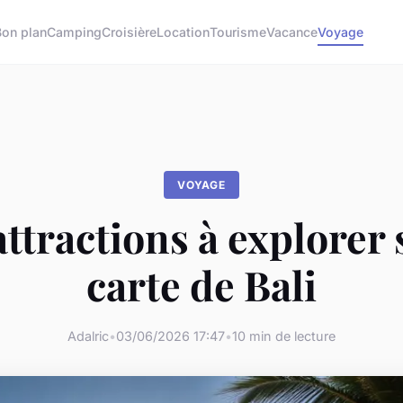
Bon plan
Camping
Croisière
Location
Tourisme
Vacance
Voyage
VOYAGE
ttractions à explorer 
carte de Bali
Adalric
•
03/06/2026 17:47
•
10 min de lecture