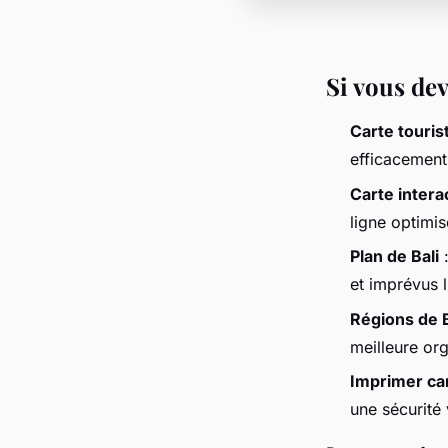
Si vous de
Carte touris
efficacement 
Carte interac
ligne optimi
Plan de Bali
:
et imprévus li
Régions de B
meilleure org
Imprimer car
une sécurité