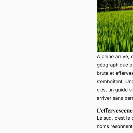
À peine arrivé, 
géographique où
brute et efferv
s’emboîtent. U
c’est un guide s
arriver sans per
L'effervescenc
Le sud, c’est l
noms résonnent 