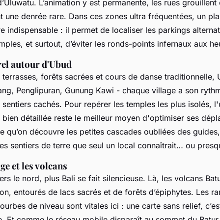
 d’Uluwatu. L’animation y est permanente, les rues grouillent
nt une denrée rare. Dans ces zones ultra fréquentées, un pl
e indispensable : il permet de localiser les parkings alternat
mples, et surtout, d’éviter les ronds-points infernaux aux he
rel autour d'Ubud
n terrasses, forêts sacrées et cours de danse traditionnelle,
alang, Penglipuran, Gunung Kawi - chaque village a son ryth
sentiers cachés. Pour repérer les temples les plus isolés, l
bien détaillée reste le meilleur moyen d'optimiser ses dép
le qu’on découvre les petites cascades oubliées des guides
s sentiers de terre que seul un local connaîtrait… ou presq
e et les volcans
rs le nord, plus Bali se fait silencieuse. Là, les volcans Ba
on, entourés de lacs sacrés et de forêts d’épiphytes. Les r
ourbes de niveau sont vitales ici : une carte sans relief, c’
e. Et comme le réseau mobile disparaît au sommet du Batur, 