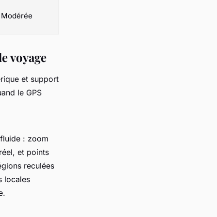
Modérée
de voyage
rique et support
quand le GPS
 fluide : zoom
éel, et points
régions reculées
s locales
e.