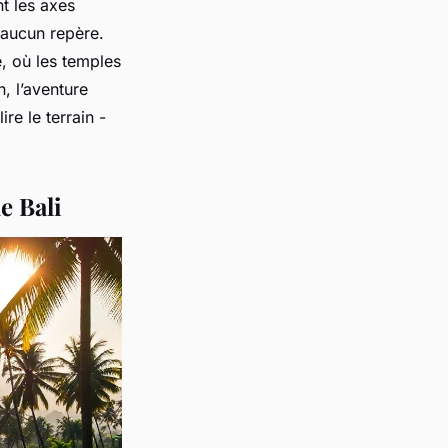
t les axes
s aucun repère.
, où les temples
n, l’aventure
re le terrain -
e Bali