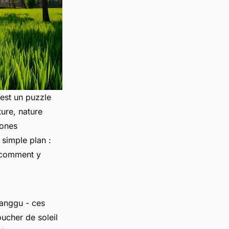
’est un puzzle
ure, nature
zones
 simple plan :
, comment y
Canggu - ces
ucher de soleil