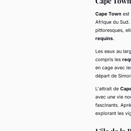
Cape Town 
Cape Town
est 
Afrique du Sud. 
pittoresques, el
requins
.
Les eaux au lar
compris les
req
en cage avec l
départ de Simo
L'attrait de
Cap
avec une vie no
fascinants. Apr
explorant les vi