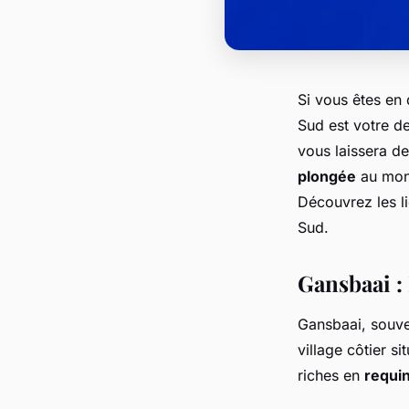
Si vous êtes en 
Sud est votre d
vous laissera de
plongée
au mond
Découvrez les l
Sud.
Gansbaai :
Gansbaai, souv
village côtier s
riches en
requi