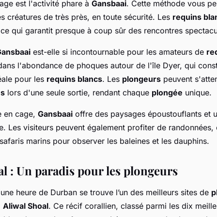
ge est l'activité phare à
Gansbaai
. Cette méthode vous pe
 créatures de très près, en toute sécurité. Les
requins bla
ce qui garantit presque à coup sûr des rencontres spectacu
ansbaai
est-elle si incontournable pour les amateurs de
re
dans l'abondance de phoques autour de l'île Dyer, qui cons
éale pour les
requins blancs
. Les
plongeurs
peuvent s'atten
ns
lors d'une seule sortie, rendant chaque
plongée
unique.
e en cage,
Gansbaai
offre des paysages époustouflants et u
le. Les visiteurs peuvent également profiter de randonnées, 
safaris marins pour observer les baleines et les dauphins.
al : Un paradis pour les plongeurs
'une heure de Durban se trouve l’un des meilleurs sites de
p
:
Aliwal Shoal
. Ce récif corallien, classé parmi les dix meil