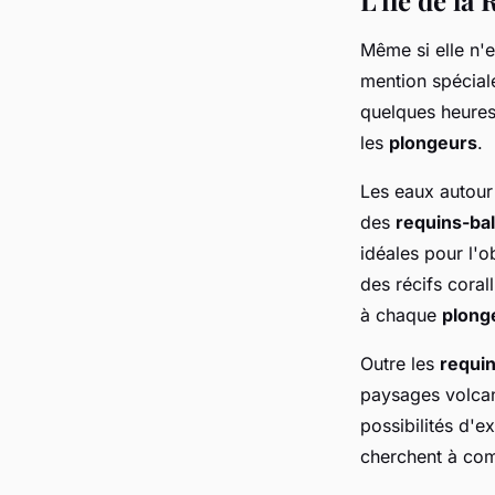
L'île de la
Même si elle n'e
mention spécial
quelques heures
les
plongeurs
.
Les eaux autour 
des
requins-ba
idéales pour l'
des récifs coral
à chaque
plong
Outre les
requi
paysages volcani
possibilités d'e
cherchent à co