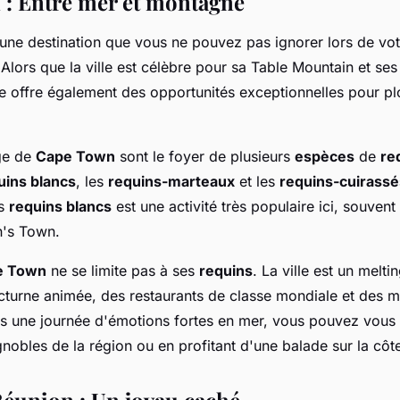
: Entre mer et montagne
une destination que vous ne pouvez pas ignorer lors de vo
Alors que la ville est célèbre pour sa Table Mountain et ses
le offre également des opportunités exceptionnelles pour p
ge de
Cape Town
sont le foyer de plusieurs
espèces
de
re
uins blancs
, les
requins-marteaux
et les
requins-cuirassé
es
requins blancs
est une activité très populaire ici, souven
n's Town.
e Town
ne se limite pas à ses
requins
. La ville est un melti
cturne animée, des restaurants de classe mondiale et des 
ès une journée d'émotions fortes en mer, vous pouvez vous
gnobles de la région ou en profitant d'une balade sur la côt