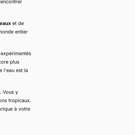
rencontrer
reaux
et de
onde entier
expérimentés
core plus
 l'eau est la
. Vous y
ons tropicaux.
orique à votre