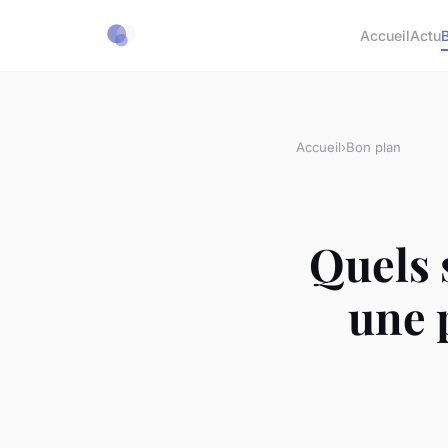
Accueil
Actu
Accueil
›
Bon plan
Quels 
une 