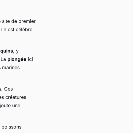
 site de premier
rin est célèbre
equins
, y
. La
plongée
ici
s marines
s. Ces
es créatures
joute une
e poissons