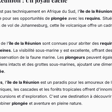
 Réunion : Un joyau caché
st pas techniquement en Afrique du Sud, l'
île de la Réunion
e pour ses opportunités de
plongée
avec les
requins
. Situ
 de vol de Johannesburg, cette île volcanique offre un cadr
de l'
île de la Réunion
sont connues pour abriter des
requi
leines
. La visibilité sous-marine y est excellente, offrant de
observation de la faune marine. Les
plongeurs
peuvent égale
liens intacts et des grottes sous-marines, ajoutant une dime
ée
.
ns
, l'
île de la Réunion
est un paradis pour les amoureux de l
ques, les cascades et les forêts tropicales offrent d'inno
xcursions et d'exploration. C'est une destination à découvri
mbiner
plongée
et aventure en pleine nature.