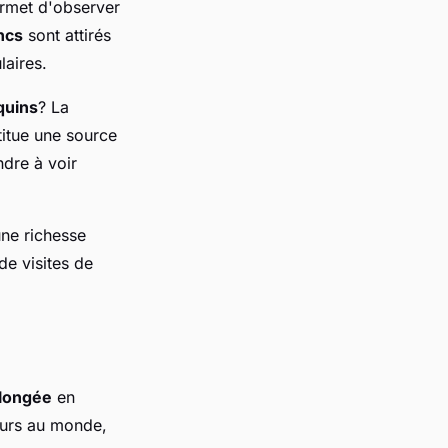
rmet d'observer
ncs
sont attirés
laires.
quins
? La
titue une source
dre à voir
ne richesse
de visites de
longée
en
leurs au monde,