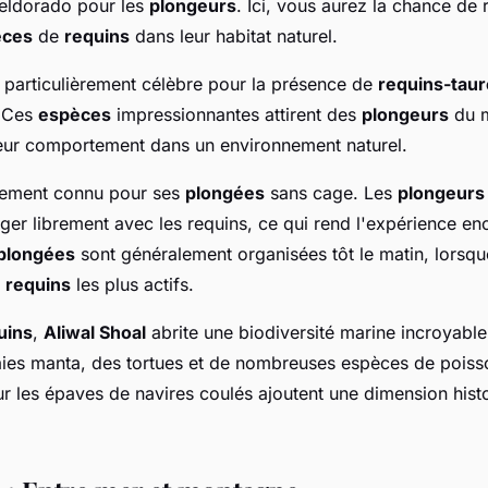
 eldorado pour les
plongeurs
. Ici, vous aurez la chance de 
èces
de
requins
dans leur habitat naturel.
 particulièrement célèbre pour la présence de
requins-tau
 Ces
espèces
impressionnantes attirent des
plongeurs
du m
eur comportement dans un environnement naturel.
lement connu pour ses
plongées
sans cage. Les
plongeurs
ger librement avec les requins, ce qui rend l'expérience en
plongées
sont généralement organisées tôt le matin, lorsque
s
requins
les plus actifs.
uins
,
Aliwal Shoal
abrite une biodiversité marine incroyable
aies manta, des tortues et de nombreuses espèces de poiss
r les épaves de navires coulés ajoutent une dimension hist