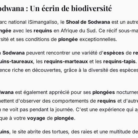
odwana : Un écrin de biodiversité
arc national iSimangaliso, le
Shoal de Sodwana
est un autre
ongée
avec les
requins
en Afrique du Sud. Ce récif sous-ma
sité et ses conditions de
plongée
exceptionnelles.
à
Sodwana
peuvent rencontrer une variété d'
espèces
de
r
uins-taureaux
, les
requins-marteaux
et les
requins-tapis
ience riche en découvertes, grâce à la diversité des espèce
dwana
est également apprécié pour ses
plongées
nocturne
mettent d'observer des comportements de
requins
et d'autr
 ne voit pas pendant la journée. C'est une expérience qui a
que à votre
voyage
de
plongée
.
uins
, le site abrite des tortues, des raies et une multitude d