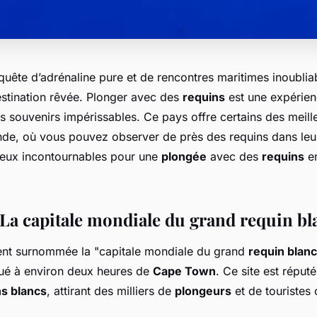
quête d’adrénaline pure et de rencontres maritimes inoubliab
estination rêvée. Plonger avec des
requins
est une expérien
s souvenirs impérissables. Ce pays offre certains des meil
e, où vous pouvez observer de près des requins dans leur 
ieux incontournables pour une
plongée
avec des
requins
en
 La capitale mondiale du grand requin bl
ent surnommée la "capitale mondiale du grand
requin blanc
itué à environ deux heures de
Cape Town
. Ce site est réput
ns blancs
, attirant des milliers de
plongeurs
et de touristes