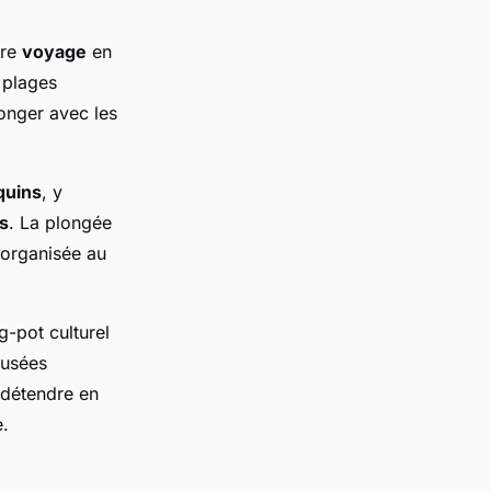
tre
voyage
en
 plages
longer avec les
quins
, y
s
. La plongée
t organisée au
ng-pot culturel
musées
 détendre en
e.