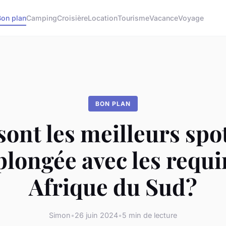
Bon plan
Camping
Croisière
Location
Tourisme
Vacance
Voyage
BON PLAN
sont les meilleurs spo
plongée avec les requi
Afrique du Sud?
Simon
•
26 juin 2024
•
5 min de lecture