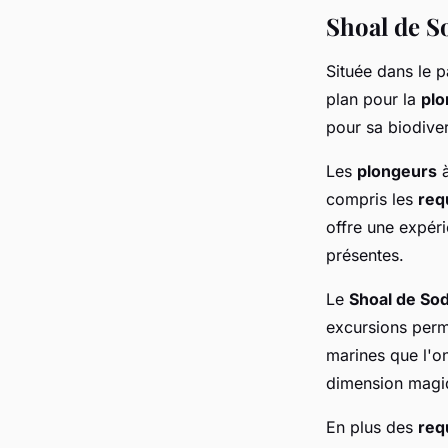
Shoal de S
Située dans le p
plan pour la
pl
pour sa biodiver
Les
plongeurs
compris les
req
offre une expér
présentes.
Le
Shoal de So
excursions per
marines que l'on
dimension magi
En plus des
req