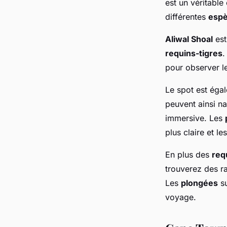
est un véritable
différentes
esp
Aliwal Shoal
est
requins-tigres
.
pour observer l
Le spot est éga
peuvent ainsi na
immersive. Les
plus claire et le
En plus des
req
trouverez des r
Les
plongées
su
voyage.